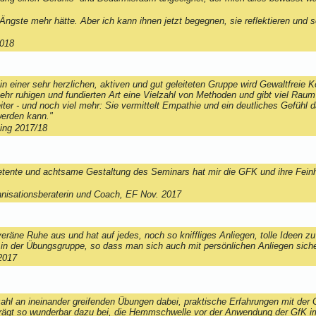
e Ängste mehr hätte. Aber ich kann ihnen jetzt begegnen, sie reflektieren und
2018
in einer sehr herzlichen, aktiven und gut geleiteten Gruppe wird Gewaltfreie 
r sehr ruhigen und fundierten Art eine Vielzahl von Methoden und gibt viel Rau
eiter - und noch viel mehr: Sie vermittelt Empathie und ein deutliches Gefühl
t werden kann."
ning 2017/18
ente und achtsame Gestaltung des Seminars hat mir die GFK und ihre Feinh
anisationsberaterin und Coach, EF Nov. 2017
uveräne Ruhe aus und hat auf jedes, noch so kniffliges Anliegen, tolle Ideen 
 in der Übungsgruppe, so dass man sich auch mit persönlichen Anliegen siche
/2017
Vielzahl an ineinander greifenden Übungen dabei, praktische Erfahrungen mit d
gt so wunderbar dazu bei, die Hemmschwelle vor der Anwendung der GfK im A