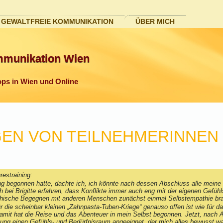
GEWALTFREIE KOMMUNIKATION
ÜBER MICH
mmunikation Wien
ps in Wien und Online
EN VON TEILNEHMERINNEN
rfahrungen im Jahrestrain
ng begonnen hatte, dachte ich, ich könnte nach dessen Abschluss alle meine
h bei Brigitte erfahren, dass Konflikte immer auch eng mit der eigenen Gefüh
thische Begegnen mit anderen Menschen zunächst einmal Selbstempathie bra
ür die scheinbar kleinen „Zahnpasta-Tuben-Kriege“ genauso offen ist wie für d
Damit hat die Reise und das Abenteuer in mein Selbst begonnen. Jetzt, nach 
tzung einen Gefühls- und Bedürfnisraum angeeignet, der mich alles bewusst w