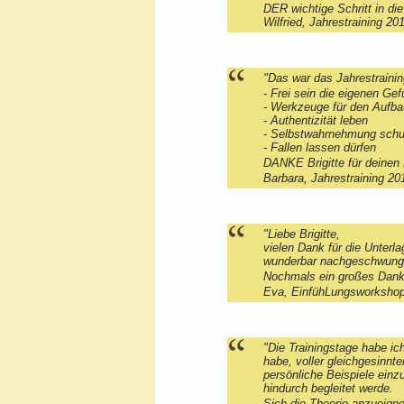
DER wichtige Schritt in die
Wilfried, Jahrestraining 20
"
Das war das Jahrestrainin
- Frei sein die eigenen Ge
- Werkzeuge für den Aufb
- Authentizität leben
- Selbstwahrnehmung schu
- Fallen lassen dürfen
DANKE Brigitte für deinen 
Barbara, Jahrestraining 20
"Liebe Brigitte,
vielen Dank für die Unterl
wunderbar nachgeschwungen
Nochmals ein großes Danke
Eva, EinfühLungsworkshop
"Die Trainingstage habe ic
habe, voller gleichgesinnt
persönliche Beispiele einz
hindurch begleitet werde.
Sich die Theorie anzueigne