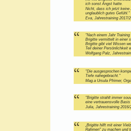
ich sonst Angst hatte.
Nicht, dass ich jetzt kein
unglaublich gutes Gefühl."
Eva, Jahrestraining 2017/
"Nach einem Jahr Training 
Brigitte vermittelt in eine
Brigitte gibt viel Wissen w
Teil deiner Persönlichkei
Wolfgang Palz, Jahrestrai
"Die ausgesprochen kompet
Tiefe nahegebracht."
Mag.a Ursula Pfrimer, Org
"Brigitte strahlt immer so
eine vertrauensvolle Basis
Julia, Jahrestraining 2016
„Brigitte hilft mit einer 
Rahmen" zu machen und trä