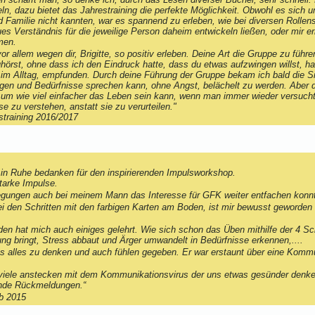
ln, dazu bietet das Jahrestraining die perfekte Möglichkeit. Obwohl es sich
Familie nicht kannten, war es spannend zu erleben, wie bei diversen Rollens
ues Verständnis für die jeweilige Person daheim entwickeln ließen, oder mir 
men.
vor allem wegen dir, Brigitte, so positiv erleben. Deine Art die Gruppe zu fü
uhörst, ohne dass ich den Eindruck hatte, dass du etwas aufzwingen willst, ha
 im Alltag, empfunden. Durch deine Führung der Gruppe bekam ich bald die Si
gen und Bedürfnisse sprechen kann, ohne Angst, belächelt zu werden. Aber 
, um wie viel einfacher das Leben sein kann, wenn man immer wieder versucht
e zu verstehen, anstatt sie zu verurteilen."
straining 2016/2017
 in Ruhe bedanken für den inspirierenden Impulsworkshop.
tarke Impulse.
gungen auch bei meinem Mann das Interesse für GFK weiter entfachen konntes
i den Schritten mit den farbigen Karten am Boden, ist mir bewusst geworden 
.
en hat mich auch einiges gelehrt. Wie sich schon das Üben mithilfe der 4 Sc
ung bringt, Stress abbaut und Ärger umwandelt in Bedürfnisse erkennen,....
alles zu denken und auch fühlen gegeben. Er war erstaunt über eine Kommun
iele anstecken mit dem Kommunikationsvirus der uns etwas gesünder denken
ernde Rückmeldungen.“
b 2015