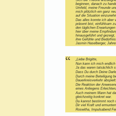
beginnen, danach zu hande
Umfeld, meine Freunde und 
mich plötzlich ein ganz ne
auf die Situation einzuneh
Das alles konnte ich aber 
präsent bist, einfühlsam z
den täglichen Erwartungen
hier über meine Empfindun
hinausgeführt und gezeigt
ihre Gefühle und Bedürfniss
Jasmin Haselberger, Jahre
„Liebe Brigitte,
Nun kann ich mich endlich
Ja das waren tatsächlich s
Dass Du durch Deine Darle
Durch meine Beteiligung be
Dauerkreisverkehr abspielt
Die Reaktion der Anwesend
eines Anliegens Erleichter
Auch meinem Mann hat das 
gleichzeitig konkret war.
Du kannst bestimmt noch v
Dir viel Kraft und ermunt
Roswitha, Impulsabend Fe