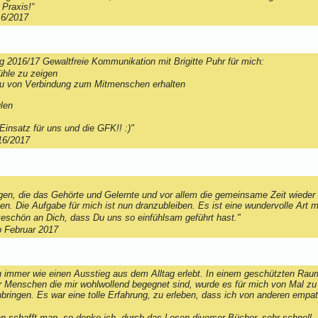
 Praxis!“
16/2017
g 2016/17 Gewaltfreie Kommunikation mit Brigitte Puhr für mich:
fühle zu zeigen
au von Verbindung zum Mitmenschen erhalten
len
Einsatz für uns und die GFK!! :)"
16/2017
agen, die das Gehörte und Gelernte und vor allem die gemeinsame Zeit wieder 
. Die Aufgabe für mich ist nun dranzubleiben. Es ist eine wundervolle Art 
schön an Dich, dass Du uns so einfühlsam geführt hast."
 Februar 2017
h immer wie einen Ausstieg aus dem Alltag erlebt. In einem geschützten Raum
er Menschen die mir wohlwollend begegnet sind, wurde es für mich von Mal zu
ubringen. Es war eine tolle Erfahrung, zu erleben, dass ich von anderen emp
n schafft man, so denke ich, durch das Lesen diverser Bücher, sehr schnell. 