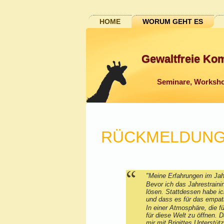
HOME
WORUM GEHT ES
Gewaltfreie Ko
Seminare, Worksho
RÜCKMELDUNG
"Meine E
Bevor ich das Jahrestraini
lösen. Stattdessen habe ic
und dass es für das empa
In einer Atmosphäre, die f
für diese Welt zu öffnen. 
mir mit Brigittes Unterstü